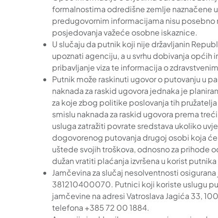
formalnostima odredišne zemlje naznačene u 
predugovornim informacijama nisu posebno na
posjedovanja važeće osobne iskaznice.
U slučaju da putnik koji nije državljanin Rep
upoznati agenciju, a u svrhu dobivanja općih i
pribavljanje viza te informacija o zdravstven
Putnik može raskinuti ugovor o putovanju u pa
naknada za raskid ugovora jednaka je planiran
za koje zbog politike poslovanja tih pružatelj
smislu naknada za raskid ugovora prema trećim
usluga zatražiti povrate sredstava ukoliko uvje
dogovorenog putovanja drugoj osobi koja će p
uštede svojih troškova, odnosno za prihode od
dužan vratiti plaćanja izvršena u korist putni
Jamčevina za slučaj nesolventnosti osigurana
381210400070. Putnici koji koriste uslugu pu
jamčevine na adresi Vatroslava Jagića 33, 10
telefona +385 72 00 1884.