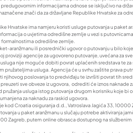
predugovornim informacijama odnose se isključivo na državl
značene znači da za državljane Republike Hrvatske za odre
ublike Hrvatske ima namjeru koristi usluge putovanja u paket 
nformacija o uvjetima odredišne zemlje u vezi s putovnicama i
im formalnostima odredišne zemlje.
ket-aranžmanu ili posrednički ugovor o putovanju u bilo koj
oj proviziji agencije za ugovoreno putovanje, uvećana za sv
a usluga nije moguće dobiti povrat uplaćenih sredstava te za
 pružateljima usluga. Agencija će u svrhu zaštite prava putni
ti njihovog poslovanja to predviđaju te izvršiti povrat tih sr
reuzeti sve obveze iz ugovora, odrediti će iznos naknade za
 pružanja usluga istog putovanja drugom korisniku koje bi os
ka umanjena za naknadu za raskid ugovora.
 je kod Croatia osiguranja d.d., Vatroslava Jagića 33, 100
tovanja u paket aranžmanu u slučaju potrebe aktiviranja ja
000 Zagreb, putem online obrasca dostupnog na službenim str