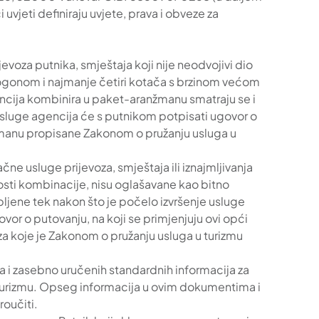
jeti definiraju uvjete, prava i obveze za
voza putnika, smještaja koji nije neodvojivi dio
m pogonom i najmanje četiri kotača s brzinom većom
encija kombinira u paket-aranžmanu smatraju se i
 usluge agencija će s putnikom potpisati ugovor o
nžmanu propisane Zakonom o pružanju usluga u
e usluge prijevoza, smještaja ili iznajmljivanja
dnosti kombinacije, nisu oglašavane kao bitno
upljene tek nakon što je počelo izvršenje usluge
ovor o putovanju, na koji se primjenjuju ovi opći
 za koje je Zakonom o pružanju usluga u turizmu
ta i zasebno uručenih standardnih informacija za
turizmu. Opseg informacija u ovim dokumentima i
roučiti.