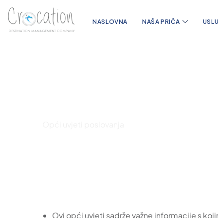
NASLOVNA
NAŠA PRIČA
USL
Opći uvjeti poslo
Naslovna
Opći uvjeti poslovanja
Ovi opći uvjeti sadrže važne informacije s ko