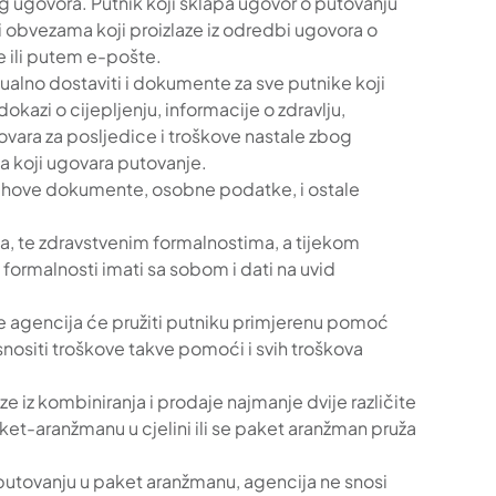
nog ugovora. Putnik koji sklapa ugovor o putovanju
 obvezama koji proizlaze iz odredbi ugovora o
 ili putem e-pošte.
tualno dostaviti i dokumente za sve putnike koji
kazi o cijepljenju, informacije o zdravlju,
vara za posljedice i troškove nastale zbog
ka koji ugovara putovanje.
 njihove dokumente, osobne podatke, i ostale
ama, te zdravstvenim formalnostima, a tijekom
ormalnosti imati sa sobom i dati na uvid
lje agencija će pružiti putniku primjerenu pomoć
nositi troškove takve pomoći i svih troškova
iz kombiniranja i prodaje najmanje dvije različite
et-aranžmanu u cjelini ili se paket aranžman pruža
putovanju u paket aranžmanu, agencija ne snosi