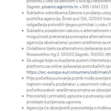
prostoru u vezi sa zaštitom u slučaju nesolvent
Zagreb,
pisarnica@mints.hr
, +385 1 6161 222.
Sukladno odredbama Zakona o pružanju usluga 
putnička agencija, Široki put 126, 32000 Vu
odgađanja potvrditi njegov primitak i u roku 
Sukladno posebnom zakonu o alternativnom rj
mogućnost pokretanja postupka alternativnog 
agencija obuhvaćena i putem platforme za onl
Ovlašteno tijelo za alternativno rješavanje p
Rooseveltov trg 2, 10000 Zagreb, 10000,
ht
Za usluge koje su kupljene putem interneta put
platformu za online rješavanje potrošačkih sp
https://ec.europa.eu/consumers/odr/mai
Prije početka putovanja putnik može prenijeti 
trajnom nosaču podataka i u razumnom roku p
početka paket-aranžmana smatra se obavije
Prenositelj i primatelj ugovora o putovanju sol
proizlaze iz prijenosa ugovora.
Agencija će obavijestiti prenositelja o troško