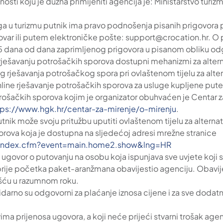
nosti koju je dužna primijeniti agencija je: Ministarstvo turi
u turizmu putnik ima pravo podnošenja pisanih prigovora pu
kovar ili putem elektroničke pošte: support@crocation.hr.
15 dana od dana zaprimljenog prigovora u pisanom obliku odg
ešavanju potrošačkih sporova dostupni mehanizmi za altern
rješavanja potrošačkog spora pri ovlaštenom tijelu za alter
ine rješavanje potrošačkih sporova za usluge kupljene pute
otrošačkih sporova kojim je organizator obuhvaćen je Centar 
tps://www.hgk.hr/centar-za-mirenje/o-mirenju
.
nik može svoju pritužbu uputiti ovlaštenom tijelu za alterna
orova koja je dostupna na sljedećoj adresi mrežne stranice
n/index.cfm?event=main.home2.show&lng=HR
ugovor o putovanju na osobu koja ispunjava sve uvjete koji s
rije početka paket-aranžmana obavijestio agenciju. Obavije
šću u razumnom roku.
idarno su odgovorni za plaćanje iznosa cijene i za sve dodatn
vima prijenosa ugovora, a koji neće prijeći stvarni trošak a