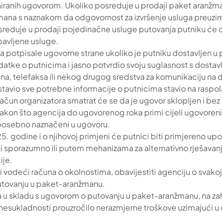
niranih ugovorom. Ukoliko posreduje u prodaji paket aranžma
mana s naznakom da odgovornost za izvršenje usluga preuzim
osreduje u prodaji pojedinačne usluge putovanja putniku će 
bavljene usluge.
 potpisale ugovorne strane ukoliko je putniku dostavljen u 
atke o putnicima i jasno potvrdio svoju suglasnost s dost
a, telefaksa ili nekog drugog sredstva za komunikaciju na da
stavio sve potrebne informacije o putnicima stavio na raspola
 račun organizatora smatrat će se da je ugovor sklopljen i bez 
kon što agencija do ugovorenog roka primi cijeli ugovoreni 
u posebno naznačeni u ugovoru.
5. godine i o njihovoj primjeni će putnici biti primjereno up
iti sporazumno ili putem mehanizama za alternativno rješava
ije.
vodeći računa o okolnostima, obavijestiti agenciju o svakoj
tovanju u paket-aranžmanu.
na u skladu s ugovorom o putovanju u paket-aranžmanu, na zah
 nesukladnosti prouzročilo nerazmjerne troškove uzimajući u 