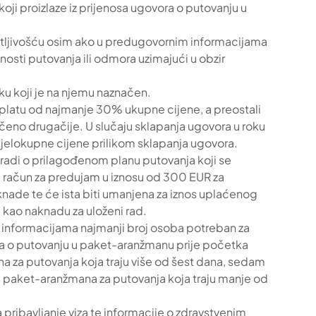
oji proizlaze iz prijenosa ugovora o putovanju u
tljivošću osim ako u predugovornim informacijama
dnosti putovanja ili odmora uzimajući u obzir
ku koji je na njemu naznačen.
i uplatu od najmanje 30% ukupne cijene, a preostali
ačeno drugačije. U slučaju sklapanja ugovora u roku
 cjelokupne cijene prilikom sklapanja ugovora.
radi o prilagođenom planu putovanja koji se
ti račun za predujam u iznosu od 300 EUR za
nade te će ista biti umanjena za iznos uplaćenog
 kao naknadu za uloženi rad.
 informacijama najmanji broj osoba potreban za
ra o putovanju u paket-aranžmanu prije početka
 za putovanja koja traju više od šest dana, sedam
ka paket-aranžmana za putovanja koja traju manje od
 pribavljanje viza te informacije o zdravstvenim