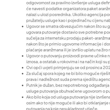
odgovornost za pravilno izvršenje usluga defi
će navesti podatke organizatora paket aranž
nalazi u ulozi posrednika. Ukoliko agencija p
pružatelju usluge kao i pojedinačnu cijenu na
Ugovor se smatra obvezujućim nakon što su ga
ugovara putovanje dostavio sve potrebne pod
sučelja za internetsku prodaju paket-aranžman
nakon što je primio ugovorne informacije i do
plaćanje aranžmana ili je izvršio uplatu na žiro
Ugovor o putovanju proizvodi pravne učinke na
iznosa, a ostatak u rokovima i na način koji s
Ovi opći uvjeti primjenjuju se od prosinca 202
Za slučaj spora kojeg ne bi bilo moguće riješ
prava i nadležnost suda prema sjedištu agenc
Putnik je dužan, bez nepotrebnog odgađanja i 
usluge putovanja obuhvaćene ugovorom o pu
Ako bilo koja od usluga putovanja nije izvrše
osim ako to nije moguće ili ako bi otklanjanje
putovanja na koje nesukladnost utječe.