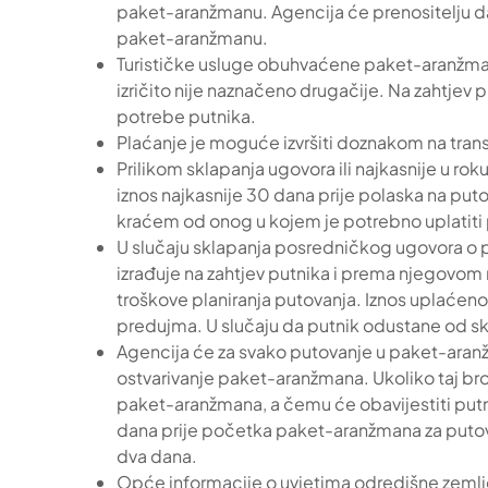
paket-aranžmanu. Agencija će prenositelju dat
paket-aranžmanu.
Turističke usluge obuhvaćene paket-aranžma
izričito nije naznačeno drugačije. Na zahtjev p
potrebe putnika.
Plaćanje je moguće izvršiti doznakom na trans
Prilikom sklapanja ugovora ili najkasnije u ro
iznos najkasnije 30 dana prije polaska na put
kraćem od onog u kojem je potrebno uplatiti p
U slučaju sklapanja posredničkog ugovora o p
izrađuje na zahtjev putnika i prema njegovom 
troškove planiranja putovanja. Iznos uplaćen
predujma. U slučaju da putnik odustane od sk
Agencija će za svako putovanje u paket-aranž
ostvarivanje paket-aranžmana. Ukoliko taj b
paket-aranžmana, a čemu će obavijestiti putn
dana prije početka paket-aranžmana za putovan
dva dana.
Opće informacije o uvjetima odredišne zemlje u