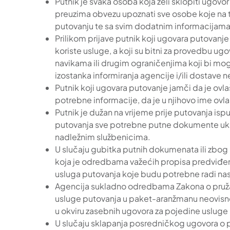
Putnik je svaka osoba koja želi sklopiti ugovo
preuzima obvezu upoznati sve osobe koje na t
putovanju te sa svim dodatnim informacijama
Prilikom prijave putnik koji ugovara putovanje
koriste usluge, a koji su bitni za provedbu ug
navikama ili drugim ograničenjima koji bi mo
izostanka informiranja agencije i/ili dostave 
Putnik koji ugovara putovanje jamči da je ovl
potrebne informacije, da je u njihovo ime ovla
Putnik je dužan na vrijeme prije putovanja isp
putovanja sve potrebne putne dokumente uklju
nadležnim službenicima.
U slučaju gubitka putnih dokumenata ili zbog 
koja je odredbama važećih propisa predviđena
usluga putovanja koje budu potrebne radi nas
Agencija sukladno odredbama Zakona o pružanju
usluge putovanja u paket-aranžmanu neovisno 
u okviru zasebnih ugovora za pojedine usluge
U slučaju sklapanja posredničkog ugovora o p