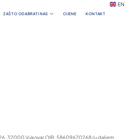
EN
ZAŠTO ODABRATI NAS
CIJENE
KONTAKT
put 126, 32000 Vukovar OIB: 58609670268 (u daljem