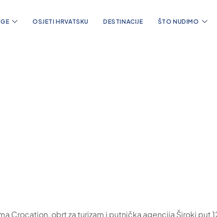
UGE
OSJETI HRVATSKU
DESTINACIJE
ŠTO NUDIMO
vanja
jima Crocation, obrt za turizam i putnička agencija Široki 