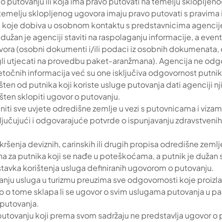
r o putovanju ili koja ima pravo putovati na temelju skloplje
emelju sklopljenog ugovora imaju pravo putovati s pravima i
 koje dobiva u osobnom kontaktu s predstavnicima agencije
 dužan je agenciji staviti na raspolaganju informacije, a even
ovora (osobni dokumenti i/ili podaci iz osobnih dokumenata, do
gli utjecati na provedbu paket-aranžmana). Agencija ne odgo
netočnih informacija već su one isključiva odgovornost putni
ašten od putnika koji koriste usluge putovanja dati agenciji
šten sklopiti ugovor o putovanju.
uniti sve uvjete odredišne zemlje u vezi s putovnicama i viz
čujući i odgovarajuće potvrde o ispunjavanju zdravstvenih f
kršenja deviznih, carinskih ili drugih propisa odredišne zem
 za putnika koji se nađe u poteškoćama, a putnik je dužan s
tavka korištenja usluga definiranih ugovorom o putovanju.
 usluga u turizmu preuzima sve odgovornosti koje proizlaze 
o tome sklapa li se ugovor o svim uslugama putovanja u pak
 putovanja.
utovanju koji prema svom sadržaju ne predstavlja ugovor o 