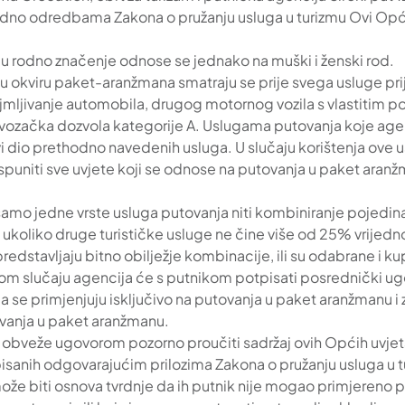
dno odredbama Zakona o pružanju usluga u turizmu Ovi Opći uv
aju rodno značenje odnose se jednako na muški i ženski rod.
okviru paket-aranžmana smatraju se prije svega usluge prije
iznajmljivanje automobila, drugog motornog vozila s vlastiti
va vozačka dozvola kategorije A. Uslugama putovanja koje ag
vi dio prethodno navedenih usluga. U slučaju korištenja ove
spuniti sve uvjete koji se odnose na putovanja u paket ara
o jedne vrste usluga putovanja niti kombiniranje pojedinačn
uga ukoliko druge turističke usluge ne čine više od 25% vrije
predstavljaju bitno obilježje kombinacije, ili su odabrane i k
 U tom slučaju agencija će s putnikom potpisati posrednički ug
a se primjenjuju isključivo na putovanja u paket aranžmanu i
tovanja u paket aranžmanu.
čin obveže ugovorom pozorno proučiti sadržaj ovih Općih uvje
sanih odgovarajućim prilozima Zakona o pružanju usluga u 
že biti osnova tvrdnje da ih putnik nije mogao primjereno p