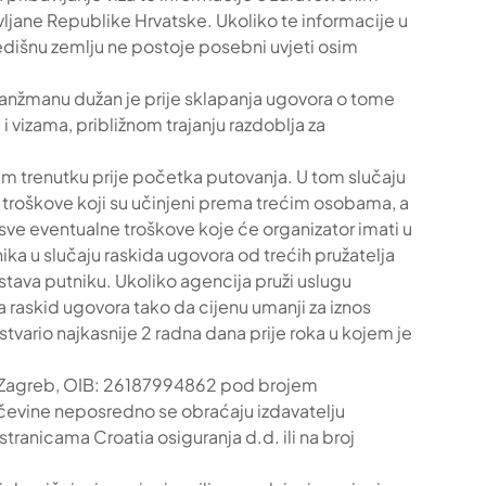
jane Republike Hrvatske. Ukoliko te informacije u
dišnu zemlju ne postoje posebni uvjeti osim
aranžmanu dužan je prije sklapanja ugovora o tome
 vizama, približnom trajanju razdoblja za
em trenutku prije početka putovanja. U tom slučaju
e troškove koji su učinjeni prema trećim osobama, a
 sve eventualne troškove koje će organizator imati u
ka u slučaju raskida ugovora od trećih pružatelja
edstava putniku. Ukoliko agencija pruži uslugu
 raskid ugovora tako da cijenu umanji za iznos
tvario najkasnije 2 radna dana prije roka u kojem je
00 Zagreb, OIB: 26187994862 pod brojem
mčevine neposredno se obraćaju izdavatelju
anicama Croatia osiguranja d.d. ili na broj