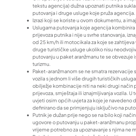
tekstu agencija) dužna upoznati putnika sukla
putovanja i druge usluge koje pruža agencija.
Izrazi koji se koriste u ovom dokumentu, a im
Uslugama putovanja koje agencija kombinira u 
prijevoza putnika i nije u svrhe stanovanja, 
od 25 km/h ili motocikala za koje se zahtije
druge turističke usluge ukoliko nisu neodvoji
putovanju u paket aranžmanu te se obvezuje i
turizmu.
Paket-aranžmanom se ne smatra rezervacije sam
vozila s jednom li više drugih turističkih usl
obilježje kombinacije niti na neki drugi način 
prijevoza, smještaja ili iznajmljivanja vozila.
uvjeti osim općih uvjeta za koje je navedeno d
definirano da se primjenjuju isključivo na pu
Putnik je dužan prije nego se na bilo koji na
ugovore o putovanju u paket-aranžmanu propi
vrijeme potrebno za upoznavanje s njima ne mo