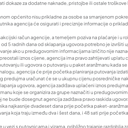
i dokaze za dodatne naknade, pristojbe ili ostale troškove k
nom općenito nisu prikladne za osobe sa smanjenom pokre
utnika agencija će osigurati i preciznije informacije o prikla
akcijski račun agencije, a temeljem poziva na plaćanje i u ro
ku od 5 radnih dana od sklapanja ugovora potrebno je izvršit
ovanje ako u predugovornim informacijama izričito nije nazn
reostali iznos cijene, agencija ima pravo zahtijevati uplatu
utovanju ili ugovora o putovanju u paket aranžmanu kada se 
nalogu, agencija će prije početka planiranja putovanja izda
og predujma uračunat će se u ukupnu cijenu posredničke nak
lapanja ugovora, agencija zadržava uplaćeni iznos predujma
manu koje se organizira za grupe naznačiti u predugovornim
roj ne bude dosegnut agencija zadržava pravo raskida ugovo
ika najkasnije dvadeset dana prije početka paket-aranžmana
ja koja traju između dva i šest dana, i 48 sati prije počet
 vezi s putovnicama i vizama, približno trajanje razdoblja za