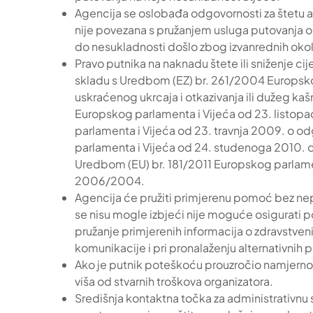
Agencija se oslobađa odgovornosti za štetu ak
nije povezana s pružanjem usluga putovanja o
do nesukladnosti došlo zbog izvanrednih okoln
Pravo putnika na naknadu štete ili sniženje 
skladu s Uredbom (EZ) br. 261/2004 Europskog
uskraćenog ukrcaja i otkazivanja ili dužeg kaš
Europskog parlamenta i Vijeća od 23. listo
parlamenta i Vijeća od 23. travnja 2009. o o
parlamenta i Vijeća od 24. studenoga 2010. o
Uredbom (EU) br. 181/2011 Europskog parlament
2006/2004.
Agencija će pružiti primjerenu pomoć bez ne
se nisu mogle izbjeći nije moguće osigurati
pružanje primjerenih informacija o zdravstven
komunikacije i pri pronalaženju alternativnih 
Ako je putnik poteškoću prouzročio namjerno 
viša od stvarnih troškova organizatora.
Središnja kontaktna točka za administrativ