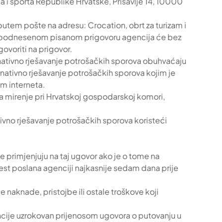
zma i sporta Republike Hrvatske, Prisavlje 14, 10000
tem pošte na adresu: Crocation, obrt za turizam i
 O podnesenom pisanom prigovoru agencija će bez
ovoriti na prigovor.
ativno rješavanje potrošačkih sporova obuhvaćaju
nativno rješavanje potrošačkih sporova kojim je
m interneta.
za mirenje pri Hrvatskoj gospodarskoj komori,
tivno rješavanje potrošačkih sporova koristeći
e primjenjuju na taj ugovor ako je o tome na
st poslana agenciji najkasnije sedam dana prije
e naknade, pristojbe ili ostale troškove koji
gencije uzrokovan prijenosom ugovora o putovanju u