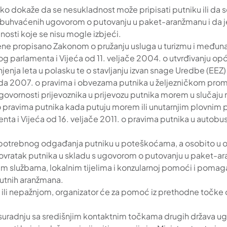
o dokaže da se nesukladnost može pripisati putniku ili da s
buhvaćenih ugovorom o putovanju u paket-aranžmanu i da je n
osti koje se nisu mogle izbjeći.
cijene propisano Zakonom o pružanju usluga u turizmu i među
 parlamenta i Vijeća od 11. veljače 2004. o utvrđivanju opć
njenja leta u polasku te o stavljanju izvan snage Uredbe (EE
pada 2007. o pravima i obvezama putnika u željezničkom pr
dgovornosti prijevoznika u prijevozu putnika morem u sluča
 pravima putnika kada putuju morem ili unutarnjim plovnim 
a i Vijeća od 16. veljače 2011. o pravima putnika u autobus
potrebnog odgađanja putniku u poteškoćama, a osobito u o
 povratak putnika u skladu s ugovorom o putovanju u paket-
im službama, lokalnim tijelima i konzularnoj pomoći i pomaga
putnih aranžmana.
ili nepažnjom, organizator će za pomoć iz prethodne točke o
nu suradnju sa središnjim kontaktnim točkama drugih držav