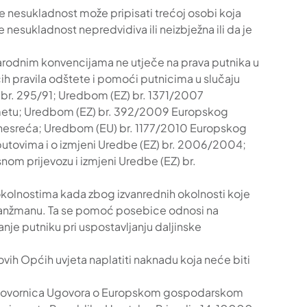
e nesukladnost može pripisati trećoj osobi koja
esukladnost nepredvidiva ili neizbježna ili da je
narodnim konvencijama ne utječe na prava putnika u
ih pravila odštete i pomoći putnicima u slučaju
Z) br. 295/91; Uredbom (EZ) br. 1371/2007
ometu; Uredbom (EZ) br. 392/2009 Europskog
ju nesreća; Uredbom (EU) br. 1177/2010 Europskog
putovima i o izmjeni Uredbe (EZ) br. 2006/2004;
nom prijevozu i izmjeni Uredbe (EZ) br.
kolnostima kada zbog izvanrednih okolnosti koje
aranžmanu. Ta se pomoć posebice odnosi na
nje putniku pri uspostavljanju daljinske
vih Općih uvjeta naplatiti naknadu koja neće biti
a ugovornica Ugovora o Europskom gospodarskom