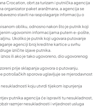
na Crocation, obrt za turizam i putnička agencija
a organizator paket aranžmana, a agencija se
obavezno staviti na raspolaganje informaciju o
pisanom obliku, odnosno nakon što je putnik koji
avljenim ugovornim informacijama putem e-pošte,
ljinu. Ukoliko je putnik koji ugovara putovanje
ganje agenciji broj kreditne kartice u svrhu
druge izričite izjave putnika.
iznos ili ako je tako ugovoreno, dio ugovorenog
ozoreni prije sklapanja ugovora o putovanju.
nje potrošačkih sporova uglavljuje se mjerodavnost
 nesukladnosti koju utvrdi tijekom ispunjenja
tjev putnika agencija će ispraviti tu nesukladnost,
obzir razmjer nesukladnosti i vrijednost usluga